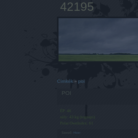
42195
Címkék
»
poi
POI
ÉP: 46
súly: 43 kg (tegnapi)
Polar OwnIndex: 61
Szerző:
Hiver