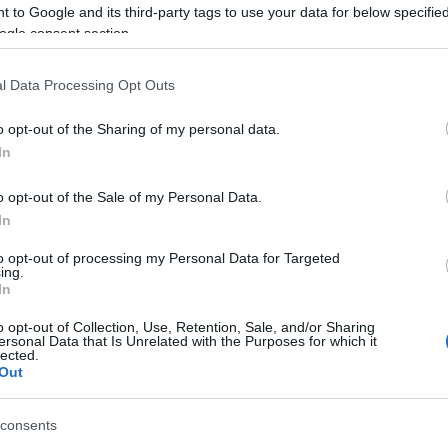
 to Google and its third-party tags to use your data for below specifi
ogle consent section.
l Data Processing Opt Outs
o opt-out of the Sharing of my personal data.
In
o opt-out of the Sale of my Personal Data.
In
to opt-out of processing my Personal Data for Targeted
ing.
In
o opt-out of Collection, Use, Retention, Sale, and/or Sharing
ersonal Data that Is Unrelated with the Purposes for which it
lected.
Out
consents