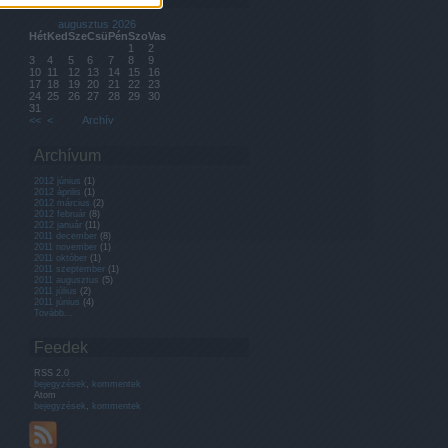
augusztus 2026
Hét
Ked
Sze
Csü
Pén
Szo
Vas
1
2
3
4
5
6
7
8
9
10
11
12
13
14
15
16
17
18
19
20
21
22
23
24
25
26
27
28
29
30
31
<<
<
Archív
Archívum
2012 június
(
1
)
2012 április
(
1
)
2012 március
(
2
)
2012 február
(
8
)
2012 január
(
11
)
2011 december
(
8
)
2011 november
(
1
)
2011 október
(
1
)
2011 szeptember
(
1
)
2011 augusztus
(
5
)
2011 július
(
2
)
2011 június
(
4
)
Tovább
...
Feedek
RSS 2.0
bejegyzések
,
kommentek
Atom
bejegyzések
,
kommentek