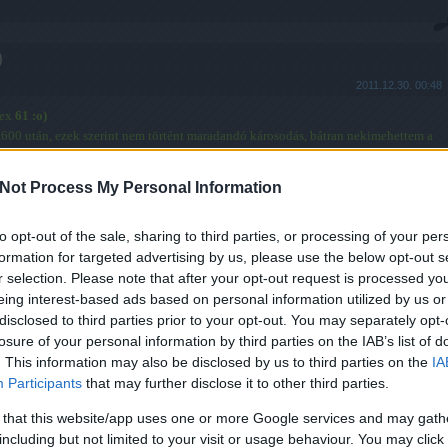
)
2011.12.30. 00:48
dex
61 :o)
00 után, ezek szerint nem történt maradandó károsodás, bátran nekimehettem a
Not Process My Personal Information
Szólj hozzá!
to opt-out of the sale, sharing to third parties, or processing of your per
formation for targeted advertising by us, please use the below opt-out s
r selection. Please note that after your opt-out request is processed y
eing interest-based ads based on personal information utilized by us or
disclosed to third parties prior to your opt-out. You may separately opt-
losure of your personal information by third parties on the IAB’s list of
. This information may also be disclosed by us to third parties on the
IA
Participants
that may further disclose it to other third parties.
 that this website/app uses one or more Google services and may gath
including but not limited to your visit or usage behaviour. You may click 