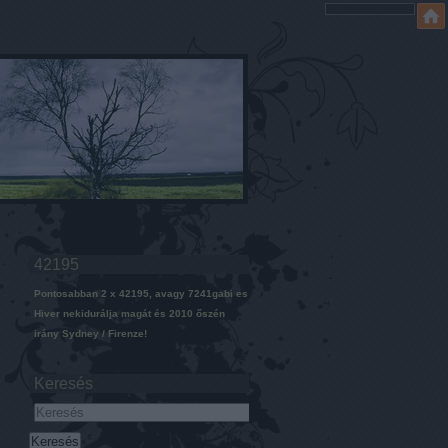
42195
Pontosabban 2 x 42195, avagy 7241gabi es
Hiver nekidurálja magát és 2010 őszén
irány Sydney / Firenze!
Keresés