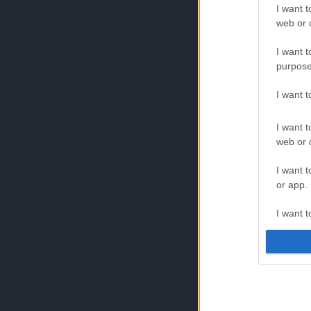
I want t
web or d
I want t
purpose
I want 
I want t
web or d
I want t
or app.
I want t
I want t
authenti