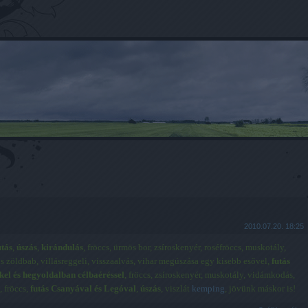
2010.07.20. 18:25
utás
,
úszás
,
kirándulás
, fröccs, ürmös bor, zsíroskenyér, roséfröccs, muskotály,
os zöldbab,
villásreggeli,
visszaalvás,
vihar megúszása egy kisebb esővel,
futás
kel és hegyoldalban célbaéréssel
, fröccs, zsíroskenyér, muskotály, vidámkodás,
, fröccs,
futás Csanyával és Legóval
,
úszás
, viszlát
kemping
, jövünk máskor is!