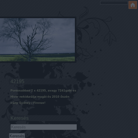
42195
Pontosabban 2 x 42195, avagy 7241gabi es
Hiver nekidurálja magát és 2010 őszén
irány Sydney / Firenze!
Keresés