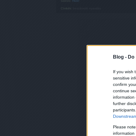
Szerző:
Hiver
Címkék:
beszámoló
nyaralás
Blog -
Do 
If you wish 
sensitive in
confirm you
continue se
information 
further disc
participants
Downstream 
Please note
information 