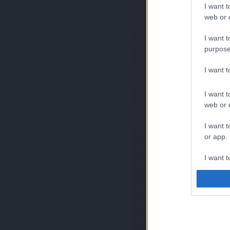
I want t
web or d
I want t
purpose
I want 
I want t
web or d
I want t
or app.
I want t
I want t
authenti