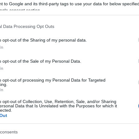
 to Google and its third-party tags to use your data for below specifi
ogle consent section.
l Data Processing Opt Outs
o opt-out of the Sharing of my personal data.
In
o opt-out of the Sale of my Personal Data.
In
to opt-out of processing my Personal Data for Targeted
ing.
In
o opt-out of Collection, Use, Retention, Sale, and/or Sharing
ersonal Data that Is Unrelated with the Purposes for which it
lected.
Out
consents