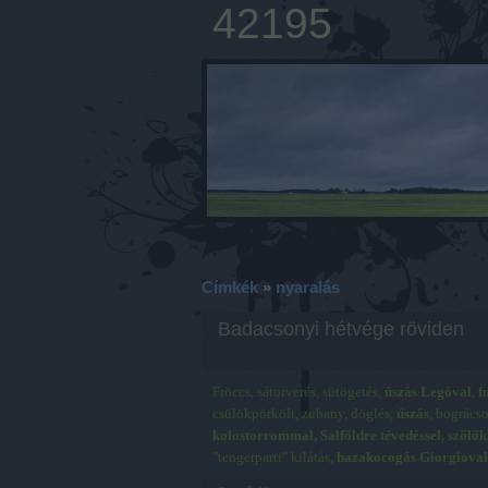
42195
Címkék
»
nyaralás
Badacsonyi hétvége röviden
Fröccs, sátorverés, sütögetés,
úszás Legóval
,
f
csülökpörkölt, zuhany, döglés,
úszás
, bogrács
kolostorrommal, Salföldre tévedéssel, szőlők
"tengerparti" kilátás,
hazakocogás Giorgioval