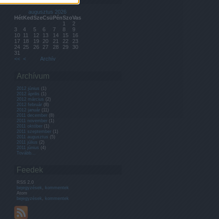
augusztus 2026
Hét
Ked
Sze
Csü
Pén
Szo
Vas
1
2
3
4
5
6
7
8
9
10
11
12
13
14
15
16
17
18
19
20
21
22
23
24
25
26
27
28
29
30
31
<<
<
Archív
Archívum
2012 június
(
1
)
2012 április
(
1
)
2012 március
(
2
)
2012 február
(
8
)
2012 január
(
11
)
2011 december
(
8
)
2011 november
(
1
)
2011 október
(
1
)
2011 szeptember
(
1
)
2011 augusztus
(
5
)
2011 július
(
2
)
2011 június
(
4
)
Tovább
...
Feedek
RSS 2.0
bejegyzések
,
kommentek
Atom
bejegyzések
,
kommentek