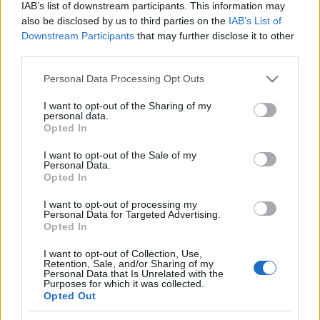
hét vége felé
Csókolom, mikor lesz már
?
IAB’s list of downstream participants. This information may
also be disclosed by us to third parties on the
IAB’s List of
Downstream Participants
that may further disclose it to other
HELP, es ráadásul SOS! POLAR RS 200
third parties.
beállítási kérdés
Please note that this website/app uses one or more Google
Personal Data Processing Opt Outs
Hiver
•
2010. augusztus 13.
3
services and may gather and store information including but
not limited to your visit or usage behaviour. You may click to
I want to opt-out of the Sharing of my
personal data.
grant or deny consent to Google and its third-party tags to
Ide is beírom, hátha innen jön meg a tuti válasz:
Opted In
use your data for below specified purposes in below Google
consent section.
I want to opt-out of the Sale of my
Nyaralás közben (ahol nem lesz kimért pályám) résztáv helyettesítő edzésnek
Personal Data.
Opted In
intervallozni ...
I want to opt-out of processing my
Futóversenyszervezőknek szakmai
Personal Data for Targeted Advertising.
Opted In
kérdés
I want to opt-out of Collection, Use,
Hiver
•
2010. június 23.
2
Retention, Sale, and/or Sharing of my
Personal Data that Is Unrelated with the
Purposes for which it was collected.
Opted Out
Szabad olyat csinálni, hogy az "Atleti italiani" és "Atleti internazionali"
nevezési díja különböző?