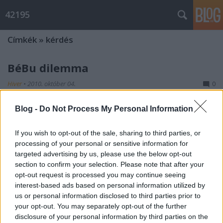
42195
Címkék
»
kérdés
BéBu dilemma
Hiver
•
2010. október 04.
0
Blog -
Do Not Process My Personal Information
pro: ütőképes lánycsapat, talán ez az utolsó ilyen lehetőségem az életben -
és mégiscsak _A_ verseny :o)))
If you wish to opt-out of the sale, sharing to third parties, or
kontra: kevés szabival, szoros mh-i ...
processing of your personal or sensitive information for
Kérdés Gabihoz
targeted advertising by us, please use the below opt-out
section to confirm your selection. Please note that after your
Hiver
•
2010. október 04.
0
opt-out request is processed you may continue seeing
interest-based ads based on personal information utilized by
us or personal information disclosed to third parties prior to
-Beszámolót akaruuuuuunk!
your opt-out. You may separately opt-out of the further
-Na de gyerekek, talán inkább kérünk! :o)
disclosure of your personal information by third parties on the