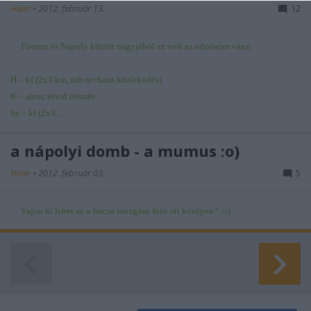
Hiver
•
2012. február 13.
12
functionality and fraud prevention, and other
user protection.
Firenze és Nápoly között nagyjából ez volt az edzéseim váza:
H – kf (2x3 km, mh-re+haza közlekedés)
K – sátor, rövid résztáv
Sz – kf (2x3 ...
a nápolyi domb - a mumus :o)
Hiver
•
2012. február 03.
5
Vajon ki lehet az a furcsa mozgású futó ott középen? ;o)