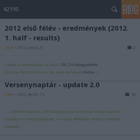
42195
2012 első félév - eredmények (2012.
1. half - results)
Hiver
•
2012. június 21.
2
Linkek a versenyekhez az előző,
04.15-i bejegyzésben
!
(You can find the links for the races and results
below
.)
Versenynaptár - update 2.0
Hiver
•
2012. április 15.
10
A február-márciusi 3 hét kihagyás után kénytelen voltam alaposan
átszabni a versenynaptáramat. A 4 napos Mátrabérc bejáró edzőtábor
elmaradt, ...