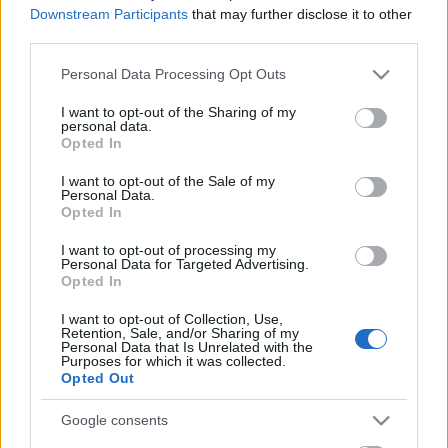
Óbuda Hardcore Running Team
Downstream Participants
that may further disclose it to other
third parties.
Hiver
•
2012. február 25.
3
Please note that this website/app uses one or more Google
Personal Data Processing Opt Outs
services and may gather and store information including but
Avagy miért érdemes még 2:58-as maratont futni ;o)
not limited to your visit or usage behaviour. You may click to
I want to opt-out of the Sharing of my
personal data.
grant or deny consent to Google and its third-party tags to
Opted In
Márky
Levi
use your data for below specified purposes in below Google
Korábban csak távolról ámultam az őrültségeiken (pl.
+
consent section.
I want to opt-out of the Sale of my
13FÁK futásán: 4 órán ...
Personal Data.
Opted In
Passzív sport, aktív gyógyulás
I want to opt-out of processing my
Personal Data for Targeted Advertising.
Hiver
•
2012. február 25.
0
Opted In
I want to opt-out of Collection, Use,
Futás
Retention, Sale, and/or Sharing of my
után édes a pihenés.
Personal Data that Is Unrelated with the
Kézilabda BL (Midtjylland-Győri ETO), savanyú káposzta, alma+sajt,
Purposes for which it was collected.
Opted Out
csipkebogyótea, közben egy kis blogolás, van mit ...
Google consents
Gyors bejelentkezés