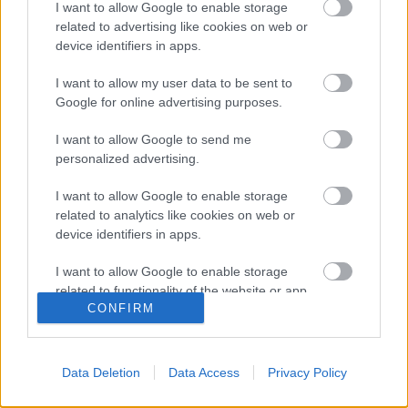
I want to allow Google to enable storage
Hiver
•
2012. február 25.
0
related to advertising like cookies on web or
device identifiers in apps.
Coming out: múlt pénteken futottam utoljára, 1 hét teljesen kimaradt :o(((
I want to allow my user data to be sent to
Szombaton síelni voltam Szeszével és Helgával, fantasztikus volt, majd ...
Google for online advertising purposes.
9 hét, 700 km, 10 perc javítás
I want to allow Google to send me
personalized advertising.
maratonon - vajon hogy csináltam?
(bevezetés)
I want to allow Google to enable storage
related to analytics like cookies on web or
Hiver
•
2012. február 14.
2
device identifiers in apps.
I want to allow Google to enable storage
Az már bizonyos, hogy a sub3órás nápolyi eredmény 8 napon túl
related to functionality of the website or app.
gyógyuló eufóriát okozott :o)))
CONFIRM
I want to allow Google to enable storage
Megpróbálok kicsit mögé nézni, hogy hogyan is ...
related to personalization.
Data Deletion
Data Access
Privacy Policy
Új menetrend
I want to allow Google to enable storage
related to security, including authentication