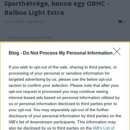
Sporthétvége, benne egy ÓBHC -
Balboa Light Extra
Hiver
•
2012. március 11.
0
Jelentem, meggyógyultam!
Pénteken végre újra futottam (kezdetnek a szokásos 3+3 mh oda/vissza volt),
Blog -
Do Not Process My Personal Information
de tegnap is még csak egy könnyű Kiscelli körre ...
If you wish to opt-out of the sale, sharing to third parties, or
Pécs-Harkány: OFF :o(((
processing of your personal or sensitive information for
targeted advertising by us, please use the below opt-out
Hiver
•
2012. március 02.
4
section to confirm your selection. Please note that after your
opt-out request is processed you may continue seeing
interest-based ads based on personal information utilized by
Avagy ha nincs elég pihenő, lesz helyette kényszerpihenő
us or personal information disclosed to third parties prior to
your opt-out. You may separately opt-out of the further
Még mindig köhögök. Nem kicsit, nagyon. És az orromat is fújom, ami pedig
disclosure of your personal information by third parties on the
extrém ...
IAB’s list of downstream participants. This information may
also be disclosed by us to third parties on the
IAB’s List of