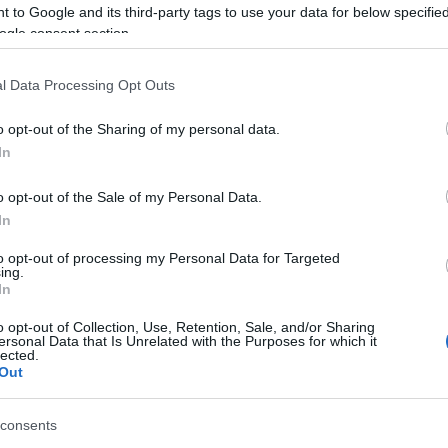
 to Google and its third-party tags to use your data for below specifi
egyik képen egy "Best wishes", egyenesen Paula Radcliffe-től :o)))
ogle consent section.
Szólj hozzá!
l Data Processing Opt Outs
o opt-out of the Sharing of my personal data.
In
o opt-out of the Sale of my Personal Data.
In
to opt-out of processing my Personal Data for Targeted
Esélylatolgatások
POI
A legjobb dolog
ing.
Nápoly előtt
ma
In
o opt-out of Collection, Use, Retention, Sale, and/or Sharing
ersonal Data that Is Unrelated with the Purposes for which it
lected.
Out
consents