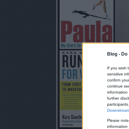
Blog -
Do 
If you wish 
sensitive in
confirm you
continue se
information 
further disc
participants
Downstream 
Please note
information 