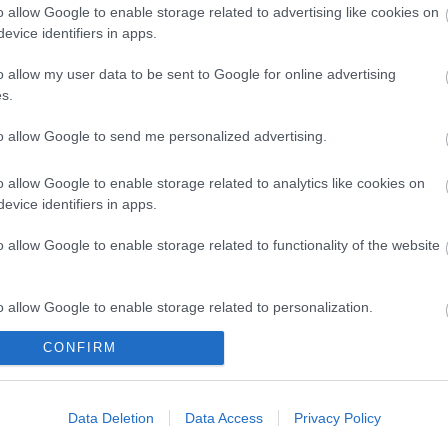
o allow Google to enable storage related to advertising like cookies on
evice identifiers in apps.
ok
értelmében felhasználói tartalomnak minősülnek, értük a
szolgáltatás
o allow my user data to be sent to Google for online advertising
éget nem vállal, azokat nem ellenőrzi. Kifogás esetén forduljon a blog
s.
i feltételekben
és az
adatvédelmi tájékoztatóban
.
to allow Google to send me personalized advertising.
o allow Google to enable storage related to analytics like cookies on
 ‐
Belépés Facebookkal
evice identifiers in apps.
o allow Google to enable storage related to functionality of the website
o allow Google to enable storage related to personalization.
CONFIRM
o allow Google to enable storage related to security, including
cation functionality and fraud prevention, and other user protection.
Data Deletion
Data Access
Privacy Policy