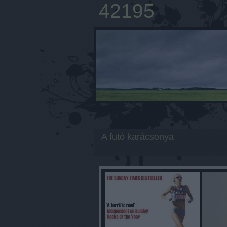
42195
A futó karácsonya