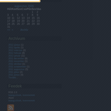
augusztus 2026
Hét
Ked
Sze
Csü
Pén
Szo
Vas
1
2
3
4
5
6
7
8
9
10
11
12
13
14
15
16
17
18
19
20
21
22
23
24
25
26
27
28
29
30
31
<<
<
Archív
Archívum
2012 június
(
1
)
2012 április
(
1
)
2012 március
(
2
)
2012 február
(
8
)
2012 január
(
11
)
2011 december
(
8
)
2011 november
(
1
)
2011 október
(
1
)
2011 szeptember
(
1
)
2011 augusztus
(
5
)
2011 július
(
2
)
2011 június
(
4
)
Tovább
...
Feedek
RSS 2.0
bejegyzések
,
kommentek
Atom
bejegyzések
,
kommentek