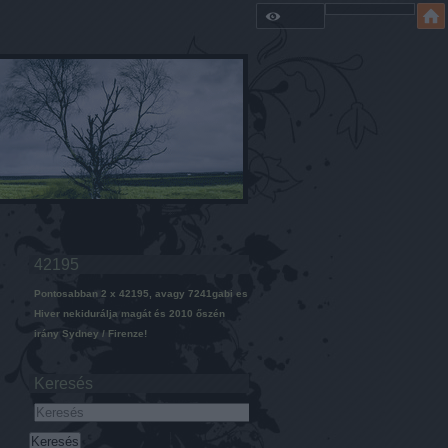
42195
Pontosabban 2 x 42195, avagy 7241gabi es
Hiver nekidurálja magát és 2010 őszén
irány Sydney / Firenze!
Keresés