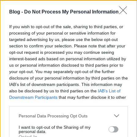
egyedül. (*saját lábon megmászott)
Blog -
Do Not Process My Personal Information
Délután kirándultunk a srácokkal Eisenerzbe.
Várom nagyon a csapatot, Athoszék ma du. megérkeztek, holnap reggel - mit
If you wish to opt-out of the sale, sharing to third parties, or
reggel, hajnali 6kor! - már vele futhatok, és napközben szép lassan
processing of your personal or sensitive information for
megérkezik majdnem az egész terepfutó topik! :o)))
targeted advertising by us, please use the below opt-out
section to confirm your selection. Please note that after your
opt-out request is processed you may continue seeing
interest-based ads based on personal information utilized by
us or personal information disclosed to third parties prior to
Címkék:
utazás
hegy
futótábor
your opt-out. You may separately opt-out of the further
disclosure of your personal information by third parties on the
IAB’s list of downstream participants. This information may
also be disclosed by us to third parties on the
IAB’s List of
Downstream Participants
that may further disclose it to other
Ajánlott bejegyzések:
third parties.
Please note that this website/app uses one or more Google
Personal Data Processing Opt Outs
services and may gather and store information including but
Versenynaptár - update 2.0
not limited to your visit or usage behaviour. You may click to
I want to opt-out of the Sharing of my
personal data.
grant or deny consent to Google and its third-party tags to
Opted In