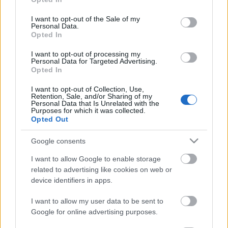
use your data for below specified purposes in below Google
consent section.
I want to opt-out of the Sale of my
Personal Data.
Nápoly maraton - gyorsjelentés
Opted In
I want to opt-out of processing my
Personal Data for Targeted Advertising.
Opted In
Houston, baj van: már Nápolyról
álmodom!
I want to opt-out of Collection, Use,
Retention, Sale, and/or Sharing of my
Personal Data that Is Unrelated with the
Purposes for which it was collected.
Opted Out
A legjobb dolog ma
Google consents
I want to allow Google to enable storage
related to advertising like cookies on web or
device identifiers in apps.
A futó karácsonya
I want to allow my user data to be sent to
Google for online advertising purposes.