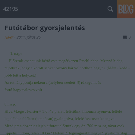
42195
Futótábor gyorsjelentés
Hiver
•
2011. július 26.
0
-1. nap:
Előretolt csapatunk hétfő este megérkezett Praeblichbe. Metsző hideg,
rájöttünk, hogy a kötött sapkát bizony kár volt otthon hagyni. (Mára - kedd -
jobb lett a helyzet.)
Az est fénypontja nekem a (helyben szedett!!!) rókagombás
forró hagymaleves volt.
0. nap:
Hiver+Lego : Polster = 1:0, 49 p alatt felértünk, finoman nyomva, felfelé
legalább a felében (tempósan) gyalogolva, lefelé óvatosan kocogva.
Mindjárt a dózerút elején átfutott előttünk egy őz. 700 m szint, távot csak
tippelni tudom, talán 10 km? Életem 2. legmagasabb hegye*, gyakorlatilag