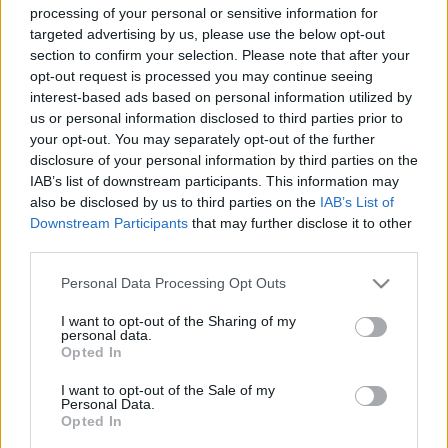
- 1 óra vezetés,
processing of your personal or sensitive information for
- egy éjszaka alvás,
targeted advertising by us, please use the below opt-out
és szerintem még kockáztattuk Isti jogsiját is :o(
section to confirm your selection. Please note that after your
opt-out request is processed you may continue seeing
interest-based ads based on personal information utilized by
Másfél órára meg már mazózás lefeküdni, most blogolok alvás helyett...
us or personal information disclosed to third parties prior to
your opt-out. You may separately opt-out of the further
Kiutalok egy feketepontot, halmazati büntetés: számolja ki, hány kalória van
disclosure of your personal information by third parties on the
2 üveg borban és 6 felesben!
IAB’s list of downstream participants. This information may
also be disclosed by us to third parties on the
IAB’s List of
Downstream Participants
that may further disclose it to other
third parties.
Címkék:
énblog
hhh
vezet
Please note that this website/app uses one or more Google
Personal Data Processing Opt Outs
services and may gather and store information including but
not limited to your visit or usage behaviour. You may click to
I want to opt-out of the Sharing of my
personal data.
grant or deny consent to Google and its third-party tags to
Opted In
use your data for below specified purposes in below Google
Ajánlott bejegyzések:
consent section.
I want to opt-out of the Sale of my
Personal Data.
Opted In