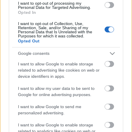
Pécs-Harkány: OFF :o(((
I want to opt-out of processing my
Personal Data for Targeted Advertising.
Opted In
I want to opt-out of Collection, Use,
Retention, Sale, and/or Sharing of my
9 hét, 700 km, 10 perc javítás maratonon
Personal Data that Is Unrelated with the
- vajon hogy csináltam? (bevezetés)
Purposes for which it was collected.
Opted Out
Google consents
Új menetrend
I want to allow Google to enable storage
related to advertising like cookies on web or
device identifiers in apps.
I want to allow my user data to be sent to
POI és maraton utáni állapotjelentés
Google for online advertising purposes.
I want to allow Google to send me
personalized advertising.
I want to allow Google to enable storage
116 még gombócból is sok
related to analytics like cookies on web or