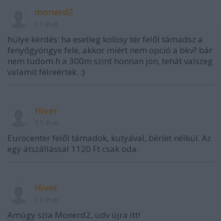
monerd2
15 éve
hülye kérdés: ha esetleg kolosy tér felől támadsz a
fenyőgyöngye felé, akkor miért nem opció a bkv? bár
nem tudom h a 300m szint honnan jön, tehát valszeg
valamit félreértek. :)
Hiver
15 éve
Eurocenter felől támadok, kutyával, bérlet nélkül. Az
egy átszállással 1120 Ft csak oda.
Hiver
15 éve
Amúgy szia Monerd2, üdv újra itt!