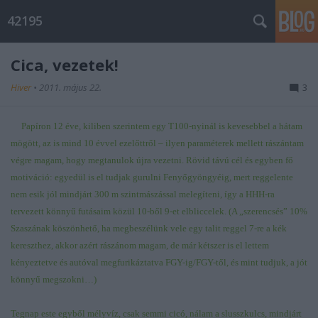
42195
Cica, vezetek!
Hiver
•
2011. május 22.
3
Papíron 12 éve, kiliben szerintem egy T100-nyinál is kevesebbel a hátam
mögött, az is mind 10 évvel ezelőttről – ilyen paraméterek mellett rászántam
végre magam, hogy megtanulok újra vezetni. Rövid távú cél és egyben fő
motiváció: egyedül is el tudjak gurulni Fenyőgyöngyéig, mert reggelente
nem esik jól mindjárt 300 m szintmászással melegíteni, így a HHH-ra
tervezett könnyű futásaim közül 10-ből 9-et elbliccelek. (A „szerencsés” 10%
Szaszának köszönhető, ha megbeszélünk vele egy talit reggel 7-re a kék
kereszthez, akkor azért rászánom magam, de már kétszer is el lettem
kényeztetve és autóval megfurikáztatva FGY-ig/FGY-től, és mint tudjuk, a jót
könnyű megszokni…)
Tegnap este egyből mélyvíz, csak semmi cicó, nálam a slusszkulcs, mindjárt