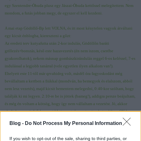
egy Szentendre-Óbuda plusz egy Jászai-Óbuda kettőssel melegítettem. Nem
mondom, a futás jobban megy, de egyszer el kell kezdeni.
A mai etap Gödöllő-Bp lett VOLNA, és itt most kénytelen vagyok átváltani
egy kicsit énblogba, kiereszteni a gőzt:
Az eredeti terv kutyafutta után 2-kor indulás, Gödöllőn baráti
grillezés+borozás, késő este hazavezetés (én nem iszom, cserébe
gyakorolhatok), nekem másnap gombászkirándulás reggel 6-os keléssel, 7-es
indulással a legjobb tanárral (vele egyetlen ilyen alkalom van!).
Ehelyett este 11-től már qrvahideg volt, másfél óra fagyoskodást még
bevállaltam a kertben a fiúkkal (mondván, ha bemegyek és elalszom, abból
nem lesz vezetés), majd kicsit bementem melegedni, 0:40-kor szóltam, hogy
találják ki mi legyen. 2:10-re be is jöttek (bameg!), addigra persze beájultam,
és még én voltam a kötsög, hogy így nem vállaltam a vezetést. Jó, akkor
aludjak, megyünk 5-kor, majd Isti vezet, ő nem ivott sokat, addigra OK lesz.
Erre 3:10-kor újra riadó, MOST indulunk, mert már nem bírják. Bameg 2.0!
Blog -
Do Not Process My Personal Information
Amitől meg lettem fosztva:
- egy jó borozás,
If you wish to opt-out of the sale, sharing to third parties, or