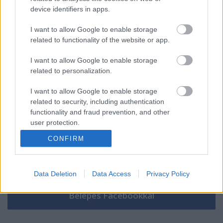
device identifiers in apps.
I want to allow Google to enable storage
related to functionality of the website or app.
Szólj hozzá!
I want to allow Google to enable storage
A hozzászóláshoz be kell lépned!
related to personalization.
I want to allow Google to enable storage
related to security, including authentication
functionality and fraud prevention, and other
user protection.
CONFIRM
VAGY
Data Deletion
Data Access
Privacy Policy