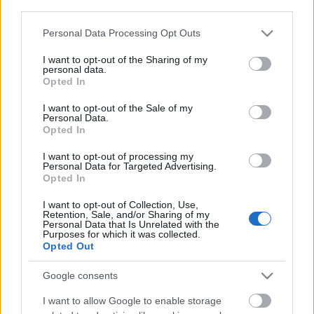
third parties.
Please note that this website/app uses one or more Google
Personal Data Processing Opt Outs
services and may gather and store information including but
not limited to your visit or usage behaviour. You may click to
I want to opt-out of the Sharing of my
personal data.
grant or deny consent to Google and its third-party tags to
Címkék:
beszámoló
meleg
gyorsítás
nyirm
váltogatás
Opted In
use your data for below specified purposes in below Google
consent section.
I want to opt-out of the Sale of my
Personal Data.
Opted In
Ajánlott bejegyzések:
I want to opt-out of processing my
Personal Data for Targeted Advertising.
Opted In
Versenynaptár - update 2.0
I want to opt-out of Collection, Use,
Retention, Sale, and/or Sharing of my
Personal Data that Is Unrelated with the
Purposes for which it was collected.
Opted Out
Passzív sport, aktív gyógyulás
Google consents
I want to allow Google to enable storage