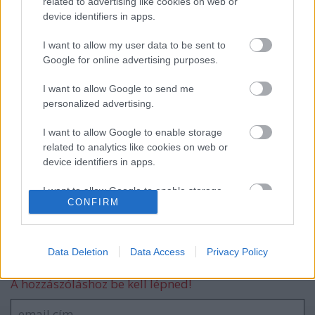
related to advertising like cookies on web or
device identifiers in apps.
a nápolyi domb - a mumus :o)
I want to allow my user data to be sent to
Google for online advertising purposes.
I want to allow Google to send me
personalized advertising.
Étterem, 42 km után
I want to allow Google to enable storage
related to analytics like cookies on web or
device identifiers in apps.
2012 - tervek
I want to allow Google to enable storage
CONFIRM
related to functionality of the website or app.
I want to allow Google to enable storage
related to personalization.
Data Deletion
Data Access
Privacy Policy
Szólj hozzá!
I want to allow Google to enable storage
A hozzászóláshoz be kell lépned!
related to security, including authentication
functionality and fraud prevention, and other