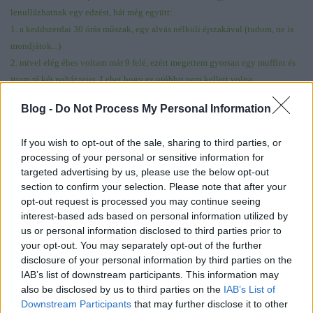
lenullázhatnak egy edzést, hát még együtt:
1. a keddszerdai 30 órás műszak, egy alvás nélküli éjszakával (tudom, ne is
mondjátok...)
2. mivel elég éhes voltam már 9 felé, ezért megettem gyorsan egy muffint és
ittam rá két pohár tejet. Lehet hogy ez utóbbit nem kellett volna.
3. elfelejtettem bevizezni a fejemet/fölsőmet, és frissítőt se vittem – erre a fél
Blog -
Do Not Process My Personal Information
órára minek? – gondoltam...
Az első miatt ólomlábak, a második miatt olyan gyomorfájás, mintha minden
If you wish to opt-out of the sale, sharing to third parties, or
gyors szakaszon jól gyomorszájba vágtak volna, a harmadik miatt pedig a
processing of your personal or sensitive information for
hőguta minden tünete. Koló esete járt a fejemben (Maja jól beparáztatott a
targeted advertising by us, please use the below opt-out
múltkor), azt hittem mindjárt lerobban a fejem, így nem erőltettem a
section to confirm your selection. Please note that after your
gyorsakat, csak addig nyomtam, ameddig nem érzem úgy, hogy mindjárt
opt-out request is processed you may continue seeing
elájulok. A levezetés is siralmas volt, 10 perc kellett, hogy végre másra is
interest-based ads based on personal information utilized by
us or personal information disclosed to third parties prior to
tudjak gondolni a „mindjárt elájulok-lerobban a fejem-fáj a gyomrom-
your opt-out. You may separately opt-out of the further
mindjárt hányok” gondolatkörön túl, ekkor már legalább 6:30-as ezrekkel
disclosure of your personal information by third parties on the
hasítottam az óbudai éjszakát...
Még hogy jól megy a váltogatás, röhögnöm
IAB’s list of downstream participants. This information may
kell.
also be disclosed by us to third parties on the
IAB’s List of
Downstream Participants
that may further disclose it to other
Előre parázok a ma esti résztávozástól..........